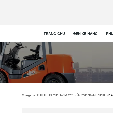
TRANG CHỦ
ĐÈN XE NÂNG
PHỤ
Trang chủ
/
PHỤ TÙNG
/
XE NÂNG TAY ĐIỆN CBD
/
BÁNH XE PU
/
Bán