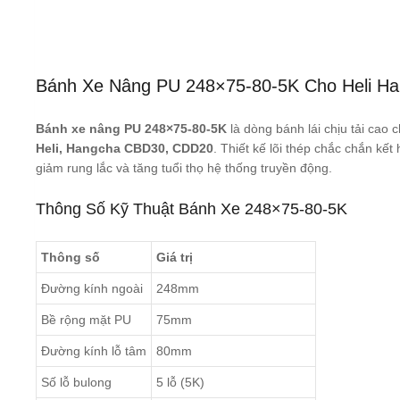
Bánh Xe Nâng PU 248×75-80-5K Cho Heli 
Bánh xe nâng PU 248×75-80-5K
là dòng bánh lái chịu tải cao
Heli, Hangcha CBD30, CDD20
. Thiết kế lõi thép chắc chắn kế
giảm rung lắc và tăng tuổi thọ hệ thống truyền động.
Thông Số Kỹ Thuật Bánh Xe 248×75-80-5K
Thông số
Giá trị
Đường kính ngoài
248mm
Bề rộng mặt PU
75mm
Đường kính lỗ tâm
80mm
Số lỗ bulong
5 lỗ (5K)