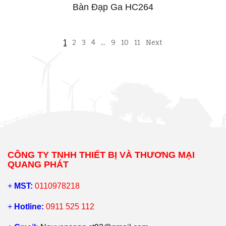
Bàn Đạp Ga HC264
1
2
3
4
…
9
10
11
Next
CÔNG TY TNHH THIẾT BỊ VÀ THƯƠNG MẠI
QUANG PHÁT
+
MST:
0110978218
+
Hotline:
0911 525 112