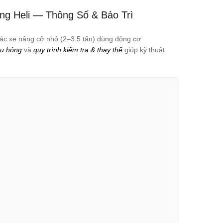
g Heli — Thông Số & Bảo Trì
các xe nâng cỡ nhỏ (2–3.5 tấn) dùng động cơ
ệu hỏng
và
quy trình kiểm tra & thay thế
giúp kỹ thuật