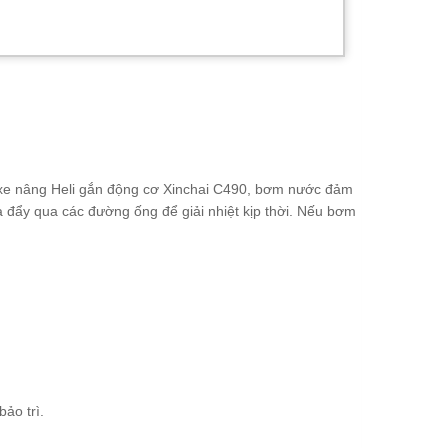
i xe nâng Heli gắn động cơ Xinchai C490, bơm nước đảm
à đẩy qua các đường ống để giải nhiệt kịp thời. Nếu bơm
ảo trì.