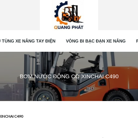
 TÙNG XE NÂNG TAY ĐIỆN
VÒNG BI BẠC ĐẠN XE NÂNG
BƠM NƯỚC ĐỘNG CƠ XINCHAI C490
INCHAI C490