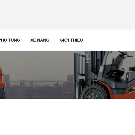
PHỤ TÙNG
XE NÂNG
GIỚI THIỆU