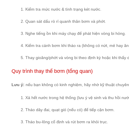
Kiểm tra mức nước & tình trạng két nước.
Quan sát dấu rò rỉ quanh thân bơm và phớt.
Nghe tiếng ồn khi máy chạy để phát hiện vòng bi hỏng.
Kiểm tra cánh bơm khi tháo ra (không có nứt, mẻ hay ă
Thay gioăng/phớt và vòng bi theo định kỳ hoặc khi thấy 
Quy trình thay thế bơm (tổng quan)
Lưu ý:
nếu bạn không có kinh nghiệm, hãy nhờ kỹ thuật chuyên
Xả hết nước trong hệ thống (lưu ý vệ sinh và thu hồi nướ
Tháo dây đai, quạt gió (nếu có) để tiếp cận bơm.
Tháo bu-lông cố định và rút bơm ra khỏi trục.