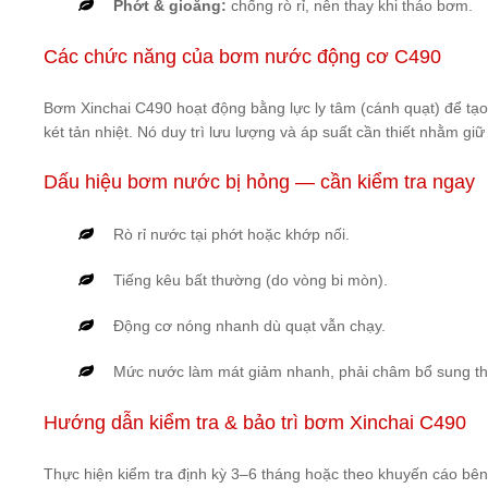
Phớt & gioăng:
chống rò rỉ, nên thay khi tháo bơm.
Các chức năng của bơm nước động cơ C490
Bơm Xinchai C490 hoạt động bằng lực ly tâm (cánh quạt) để tạo
két tản nhiệt. Nó duy trì lưu lượng và áp suất cần thiết nhằm gi
Dấu hiệu bơm nước bị hỏng — cần kiểm tra ngay
Rò rỉ nước tại phớt hoặc khớp nối.
Tiếng kêu bất thường (do vòng bi mòn).
Động cơ nóng nhanh dù quạt vẫn chạy.
Mức nước làm mát giảm nhanh, phải châm bổ sung t
Hướng dẫn kiểm tra & bảo trì bơm Xinchai C490
Thực hiện kiểm tra định kỳ 3–6 tháng hoặc theo khuyến cáo bên