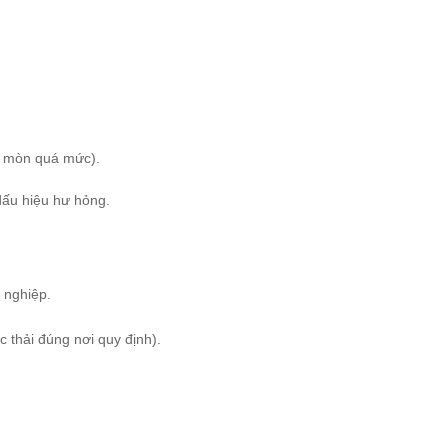
n mòn quá mức).
dấu hiệu hư hỏng.
 nghiệp.
c thải đúng nơi quy định).