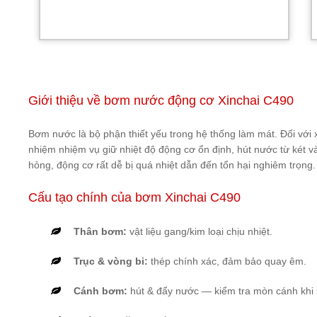
Giới thiệu về bơm nước động cơ Xinchai C490
Bơm nước là bộ phận thiết yếu trong hệ thống làm mát. Đối vớ
nhiệm nhiệm vụ giữ nhiệt độ động cơ ổn định, hút nước từ két v
hỏng, động cơ rất dễ bị quá nhiệt dẫn đến tổn hại nghiêm trọng.
Cấu tạo chính của bơm Xinchai C490
Thân bơm:
vật liệu gang/kim loại chịu nhiệt.
Trục & vòng bi:
thép chính xác, đảm bảo quay êm.
Cánh bơm:
hút & đẩy nước — kiểm tra mòn cánh khi b