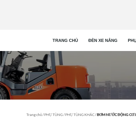
TRANG CHỦ
ĐÈN XE NÂNG
PHỤ
Trang chủ
/
PHỤ TÙNG
/
PHỤ TÙNG KHÁC
/
BƠM NƯỚC ĐỘNG CƠ X