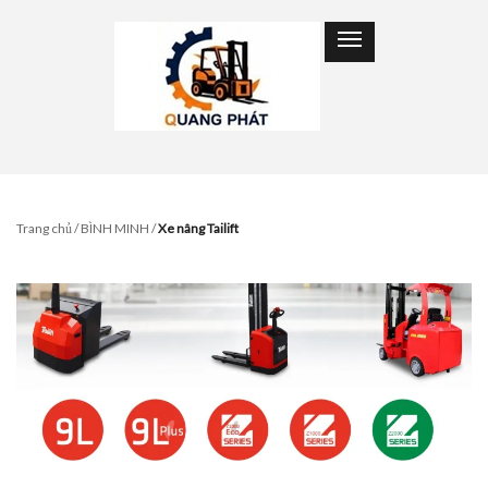
Trang chủ
/
BÌNH MINH
/
Xe nâng Tailift