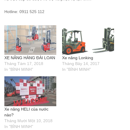
Hotline: 0911 525 112
XE NÂNG HÀNG ĐÀI LOAN
Xe nâng Lonking
Tháng Tám 17, 2018
Tháng Bảy 14, 2017
In "BÌNH MINH"
In "BÌNH MINH"
Xe nâng HELI của nước
nào?
Tháng Mười Một 10, 2018
In "BÌNH MINH"