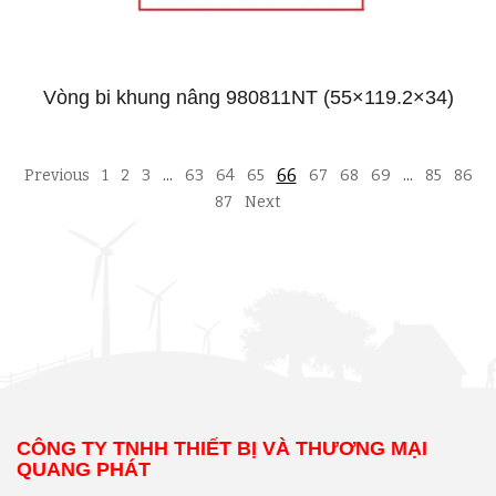
Vòng bi khung nâng 980811NT (55×119.2×34)
66
Previous
1
2
3
…
63
64
65
67
68
69
…
85
86
87
Next
CÔNG TY TNHH THIẾT BỊ VÀ THƯƠNG MẠI
QUANG PHÁT