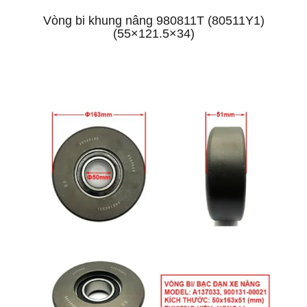
Vòng bi khung nâng 980811T (80511Y1)
(55×121.5×34)