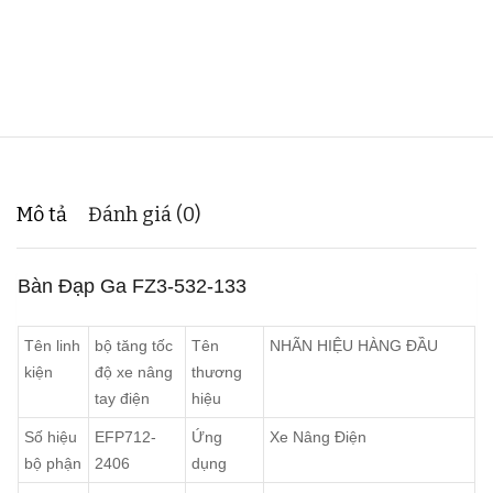
Mô tả
Đánh giá (0)
Bàn Đạp Ga FZ3-532-133
Tên linh
bộ tăng tốc
Tên
NHÃN HIỆU HÀNG ĐẦU
kiện
độ xe nâng
thương
tay điện
hiệu
Số hiệu
EFP712-
Ứng
Xe Nâng Điện
bộ phận
2406
dụng