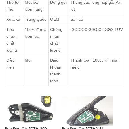
Thứ tự
Một bộ/
Đóng gói
Thùng các-tông,hộp gỗ, Pa-
nhỏ
kiện hàng
lét
Xuất xứ
Trung Quốc
OEM
Sẵn có
Tiêu
100% được
Chứng
ISO,CCC,GSO,CE,SGS,TUV
chuẩn
kiểm tra
nhận
chất
chất
lượng
lượng
Điều
Mới
Điều
Thanh toán 100% khi nhận
kiện
khoản
hàng
thanh
toán
Bàn Đạp Ga JCTH-8001
Bàn Đạp Ga JCTH2-5L