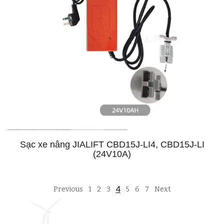
Sạc xe nâng JIALIFT CBD15J-LI4, CBD15J-LI
(24V10A)
4
Previous
1
2
3
5
6
7
Next