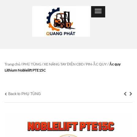
Trang chủ
/
PHỤ TÙNG
/
XE NÂNG TAY ĐIỆN CBD
/
PIN-ẮC QUY
/
Ắc quy
Lithium Noblelift PTE15C
Back to PHỤ TÙNG