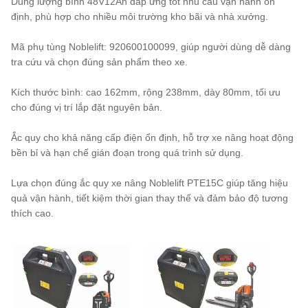
Dung lượng bình 48V12Ah đáp ứng tốt nhu cầu vận hành ổn
định, phù hợp cho nhiều môi trường kho bãi và nhà xưởng.
Mã phụ tùng Noblelift: 920600100099, giúp người dùng dễ dàng
tra cứu và chọn đúng sản phẩm theo xe.
Kích thước bình: cao 162mm, rộng 238mm, dày 80mm, tối ưu
cho đúng vị trí lắp đặt nguyên bản.
Ắc quy cho khả năng cấp điện ổn định, hỗ trợ xe nâng hoạt động
bền bỉ và hạn chế gián đoạn trong quá trình sử dụng.
Lựa chọn đúng ắc quy xe nâng Noblelift PTE15C giúp tăng hiệu
quả vận hành, tiết kiệm thời gian thay thế và đảm bảo độ tương
thích cao.