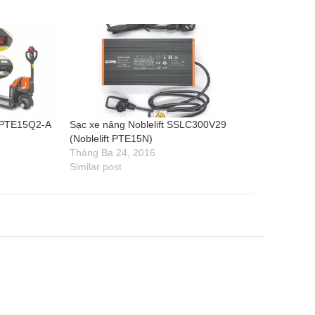
t PTE15Q2-A
Sạc xe nâng Noblelift SSLC300V29
(Noblelift PTE15N)
Tháng Ba 24, 2016
Similar post