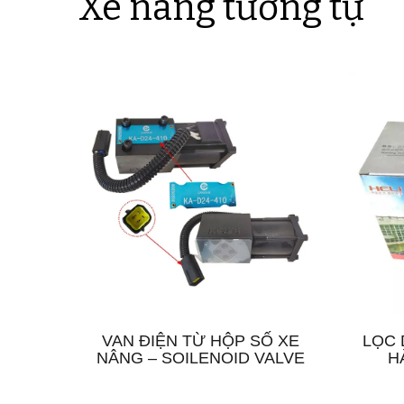
Xe nâng tương tự
VAN ĐIỆN TỪ HỘP SỐ XE
LỌC 
NÂNG – SOILENOID VALVE
H