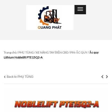
Trang chủ
/
PHỤ TÙNG
/
XE NÂNG TAY ĐIỆN CBD
/
PIN-ẮC QUY
/
Ắc quy
Lithium Noblelift PTE15Q2-A
Back to PHỤ TÙNG