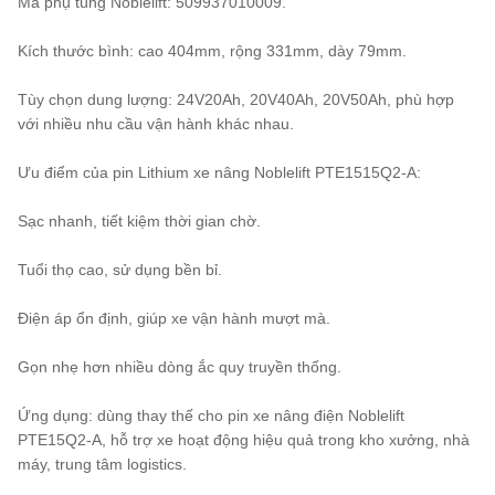
Mã phụ tùng Noblelift: 509937010009.
Kích thước bình: cao 404mm, rộng 331mm, dày 79mm.
Tùy chọn dung lượng: 24V20Ah, 20V40Ah, 20V50Ah, phù hợp
với nhiều nhu cầu vận hành khác nhau.
Ưu điểm của pin Lithium xe nâng Noblelift PTE1515Q2-A:
Sạc nhanh, tiết kiệm thời gian chờ.
Tuổi thọ cao, sử dụng bền bỉ.
Điện áp ổn định, giúp xe vận hành mượt mà.
Gọn nhẹ hơn nhiều dòng ắc quy truyền thống.
Ứng dụng: dùng thay thế cho pin xe nâng điện Noblelift
PTE15Q2-A, hỗ trợ xe hoạt động hiệu quả trong kho xưởng, nhà
máy, trung tâm logistics.