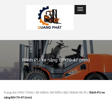
Bánh PU xe nâng 80×70-47 (mm)
Trang chủ
/
PHỤ TÙNG
/
XE NÂNG TAY ĐIỆN CBD
/
BÁNH XE PU
/
Bánh PU xe
nâng 80×70-47 (mm)