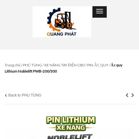
Trang chủ
/
PHỤ TÙNG
/
XE NÂNG TAY ĐIỆN CBD
/
PIN-ẮC QUY
/
Ắc quy
Lithium Noblelift PWB-200/300
Back to PHỤ TÙNG