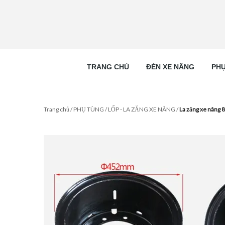
TRANG CHỦ
ĐÈN XE NÂNG
PHỤ
Trang chủ
/
PHỤ TÙNG
/
LỐP - LA ZĂNG XE NÂNG
/
La zăng xe nâng 