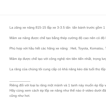
La zăng xe nâng 815-15 lắp xe 3-3.5 tấn tấn bánh trước gồm 1 
Mâm xe nâng được chế tạo bằng thép cường độ cao nên có độ bề
Phù hợp với hầu hết các hãng xe nâng : Heli, Toyota, Komatsu
Mâm ép được chế tạo với công nghệ rèn tiên tiến nhất, trọng lư
La răng của chúng tôi cung cấp có khả năng kéo dài tuổi thọ lố
___________
Riêng đối với loại la răng một mảnh và 1 tanh này muốn ép lốp 
Hãy cùng xem cách ép lốp xe nâng như thế nào ở video dưới đâ
cũng như hơi.