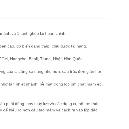
mảnh và 1 tanh ghép lại hoàn chỉnh
n cao, độ biến dạng thấp, chịu được tải nặng.
, TCM, Hangcha, Baoli, Trung, Nhật, Hàn Quốc,…
ợng của la zăng xe nâng nhẹ hơn, cấu trúc đơn giản hơn.
p nhờ tản nhiệt nhanh, bề mặt trong lốp ôm chặt mâm ép.
vào phải dùng máy thủy lực và các dụng cụ hỗ trợ khác.
y để hiểu rõ hơn cấu tạo mâm và cách ra vào lốp đặc