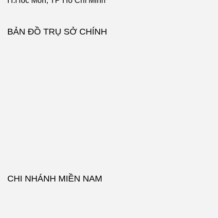
H.Hóc Môn, TP Hồ Chí Minh
BẢN ĐỒ TRỤ SỞ CHÍNH
CHI NHÁNH MIỀN NAM