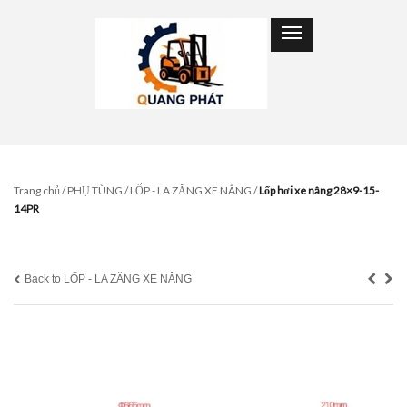
Trang chủ
/
PHỤ TÙNG
/
LỐP - LA ZĂNG XE NÂNG
/
Lốp hơi xe nâng 28×9-15-
14PR
Back to LỐP - LA ZĂNG XE NÂNG