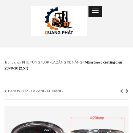
Trang chủ
/
PHỤ TÙNG
/
LỐP - LA ZĂNG XE NÂNG
/
Mâm trước xe nâng điện
23×9-10 (2.5T)
Back to LỐP - LA ZĂNG XE NÂNG