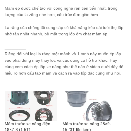
Mâm ép được chế tạo với công nghệ rèn tiên tiến nhất, trọng
lượng của la zăng nhẹ hơn, cấu trúc đơn giản hơn.
La răng của chúng tôi cung cấp có khả năng kéo dài tuổi thọ lốp
nhờ tản nhiệt nhanh, bề mặt trong lốp ôm chặt mâm ép.
_________
Riêng đối với loại la răng một mảnh và 1 tanh này muốn ép lốp
vào phải dùng máy thủy lực và các dụng cụ hỗ trợ khác. Hãy
cùng xem cách ép lốp xe nâng như thế nào ở video dưới đây để
hiểu rõ hơn cấu tạo mâm và cách ra vào lốp đặc cũng như hơi.
Mâm trước xe nâng điện
Mâm trước xe nâng 28×9-
18×7-8 (1.5T)
15 (3T lốp kép)