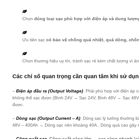
Chọn
đúng loại sạc phù hợp với điện áp và dung lượn
Ưu tiên sạc
có bảo vệ chống quá nhiệt, quá dòng, ch
Chọn thương hiệu uy tín, tránh sạc rẻ kém chất lượng vì ả
Các chỉ số quan trọng cần quan tâm khi sử dụ
–
Điện áp đầu ra (Output Voltage)
: Phải phù hợp với điện áp 
không thể sạc được (Bình 24V → Sạc 24V; Bình 48V → Sạc 48V
được.
–
Dòng sạc (Output Current – A)
: Dòng sạc lý tưởng thường 
48V – 400Ah → Dòng sạc nên khoảng 40A.. Dòng quá cao gây nó
–
Công suất sạc
:
Công suất càng lớn → sạc càng nhanh
(nế