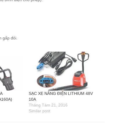
 gấp đôi.
0A
SẠC XE NÂNG ĐIỆN LITHIUM 48V
A160A)
10A
Tháng Tám 21, 2016
Similar post