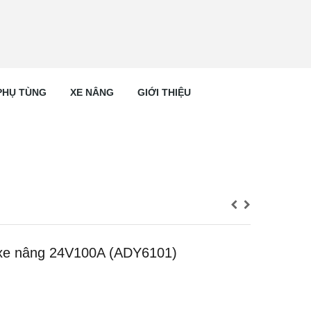
PHỤ TÙNG
XE NÂNG
GIỚI THIỆU
 xe nâng 24V100A (ADY6101)