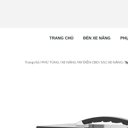
TRANG CHỦ
ĐÈN XE NÂNG
PHỤ
Trang chủ
/
PHỤ TÙNG
/
XE NÂNG TAY ĐIỆN CBD
/
SẠC XE NÂNG
/
S