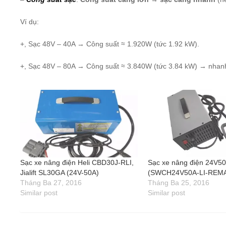
Ví dụ:
+, Sạc 48V – 40A → Công suất ≈ 1.920W (tức 1.92 kW).
+, Sạc 48V – 80A → Công suất ≈ 3.840W (tức 3.84 kW) → nhanh
Sạc xe nâng điện Heli CBD30J-RLI,
Sạc xe nâng điện 24V5
Jialift SL30GA (24V-50A)
(SWCH24V50A-LI-REM
Tháng Ba 27, 2016
Tháng Ba 25, 2016
Similar post
Similar post