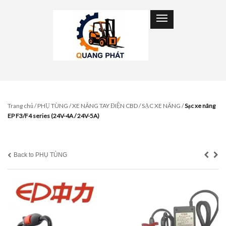
Trang chủ
/
PHỤ TÙNG
/
XE NÂNG TAY ĐIỆN CBD
/
SẠC XE NÂNG
/
Sạc xe nâng
EP F3/F4 series (24V-4A / 24V-5A)
Back to PHỤ TÙNG