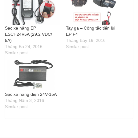
Sạc xe nâng EP
Tay ga – Công tắc tiến lùi
ESCH24V5A (29.2 VDC/
EP F4
5A)
Tháng Bảy 16, 2016
Tháng Ba 24, 2016
Similar post
Similar post
Sạc xe nâng điện 24V-15A
Tháng Năm 3, 2016
Similar post