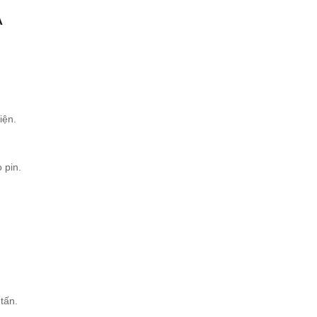
A
iện.
 pin.
tấn.