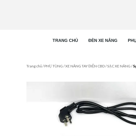
TRANG CHỦ
ĐÈN XE NÂNG
PHỤ
Trang chủ
/
PHỤ TÙNG
/
XE NÂNG TAY ĐIỆN CBD
/
SẠC XE NÂNG
/
S