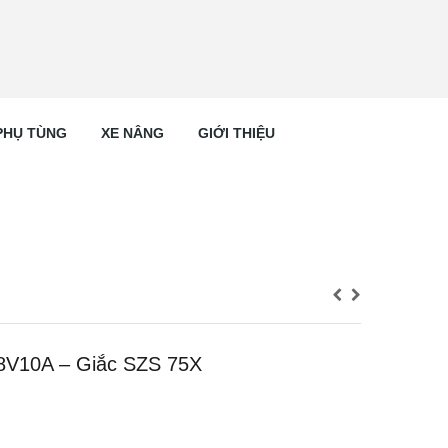
PHỤ TÙNG
XE NÂNG
GIỚI THIỆU
48V10A – Giắc SZS 75X