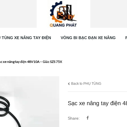
 TÙNG XE NÂNG TAY ĐIỆN
VÒNG BI BẠC ĐẠN XE NÂNG
ạc xe nâng tay điện 48V10A – Giắc SZS 75X
Back to PHỤ TÙNG
Sạc xe nâng tay điện 
Share: