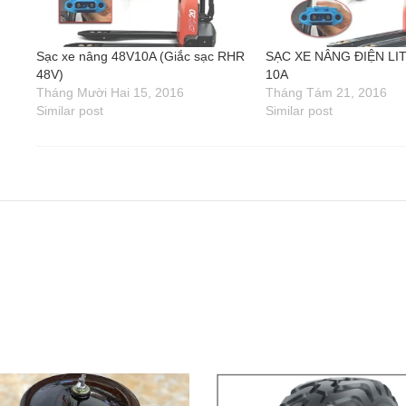
Sạc xe nâng 48V10A (Giắc sạc RHR
SẠC XE NÂNG ĐIỆN LI
48V)
10A
Tháng Mười Hai 15, 2016
Tháng Tám 21, 2016
Similar post
Similar post