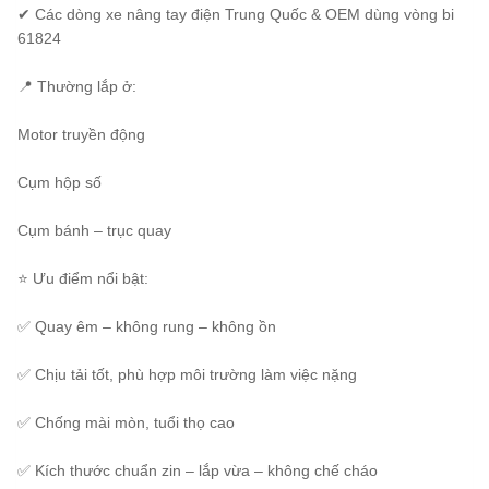
✔ Các dòng xe nâng tay điện Trung Quốc & OEM dùng vòng bi
61824
📍 Thường lắp ở:
Motor truyền động
Cụm hộp số
Cụm bánh – trục quay
⭐ Ưu điểm nổi bật:
✅ Quay êm – không rung – không ồn
✅ Chịu tải tốt, phù hợp môi trường làm việc nặng
✅ Chống mài mòn, tuổi thọ cao
✅ Kích thước chuẩn zin – lắp vừa – không chế cháo