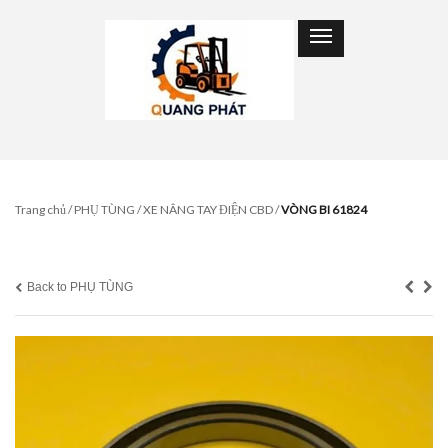
Trang chủ
/
PHỤ TÙNG
/
XE NÂNG TAY ĐIỆN CBD
/
VÒNG BI 61824
Back to PHỤ TÙNG