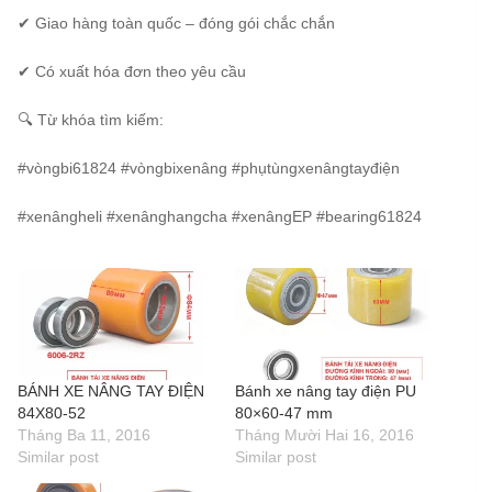
✔ Giao hàng toàn quốc – đóng gói chắc chắn
✔ Có xuất hóa đơn theo yêu cầu
🔍 Từ khóa tìm kiếm:
#vòngbi61824 #vòngbixenâng #phụtùngxenângtayđiện
#xenângheli #xenânghangcha #xenângEP #bearing61824
BÁNH XE NÂNG TAY ĐIỆN
Bánh xe nâng tay điện PU
84X80-52
80×60-47 mm
Tháng Ba 11, 2016
Tháng Mười Hai 16, 2016
Similar post
Similar post