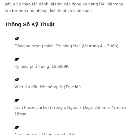
sát, giúp thao tác đánh lái trên các dòng xe nâng Heli tải trọng
lớn trở nên nhẹ nhàng, linh hoạt và chính xác.
Thông Số Kỹ Thuật
Dòng xe tương thích: Xe nâng Heli (tải trọng 4 – 5 tấn)
Ký hiệu phổ thông: 198909K
Vị trí lắp đặt: Hệ thống lái (Trục lái)
Kích thước chi tiết (Trong x Ngoài x Dày): 32mm x 72mm x
18mm
Nhà sản xuất: Hãng vòng bi XS