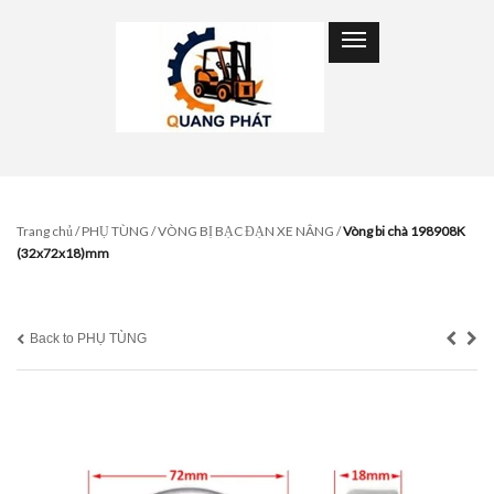
Trang chủ
/
PHỤ TÙNG
/
VÒNG BỊ BẠC ĐẠN XE NÂNG
/
Vòng bi chà 198908K
(32x72x18)mm
Back to PHỤ TÙNG