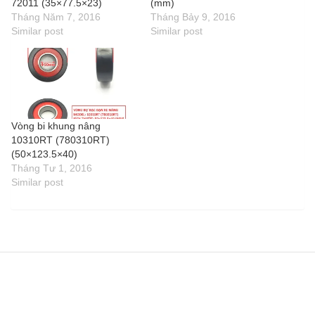
72011 (35×77.5×23)
(mm)
Tháng Năm 7, 2016
Tháng Bảy 9, 2016
Similar post
Similar post
Vòng bi khung nâng
10310RT (780310RT)
(50×123.5×40)
Tháng Tư 1, 2016
Similar post