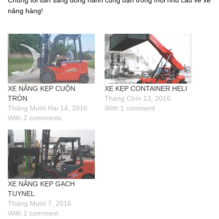
nâng hàng!
XE NÂNG KẸP CUỘN
XE KẸP CONTAINER HELI
TRÒN
Tháng Chín 13, 2016
Tháng Mười Hai 14, 2016
With 1 comment
With 2 comments
XE NÂNG KẸP GẠCH
TUYNEL
Tháng Mười 7, 2016
With 1 comment