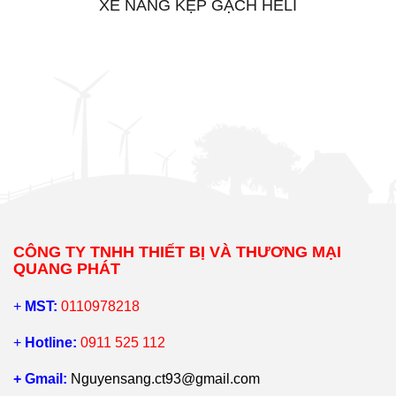
XE NÂNG KẸP GẠCH HELI
CÔNG TY TNHH THIẾT BỊ VÀ THƯƠNG MẠI
QUANG PHÁT
+
MST:
0110978218
+
Hotline:
0911 525 112
+ Gmail:
Nguyensang.ct93@gmail.com