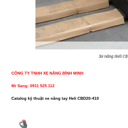
Xe nâng Heli C
CÔNG TY TNHH XE NÂNG BÌNH MINH
Mr Sang: 0911 525 112
Catalog kỹ thuật xe nâng tay Heli CBD20-410