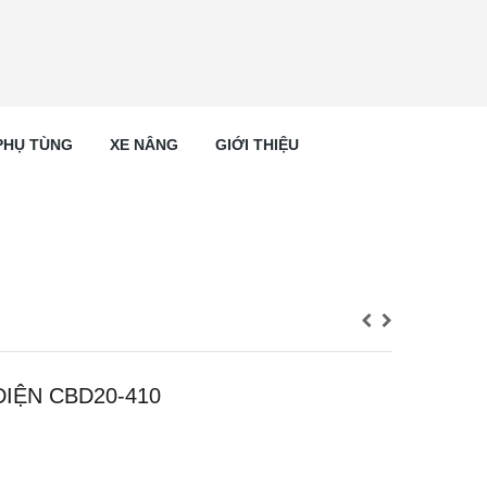
PHỤ TÙNG
XE NÂNG
GIỚI THIỆU
IỆN CBD20-410