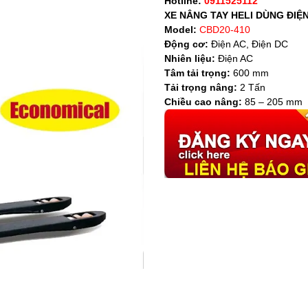
Hotline:
0911525112
XE NÂNG TAY HELI DÙNG ĐIỆ
Model:
CBD20-410
Động cơ:
Điện AC, Điện DC
Nhiên liệu:
Điện AC
Tâm tải trọng:
600 mm
Tải trọng nâng:
2 Tấn
Chiều cao nâng:
85 –
205 mm