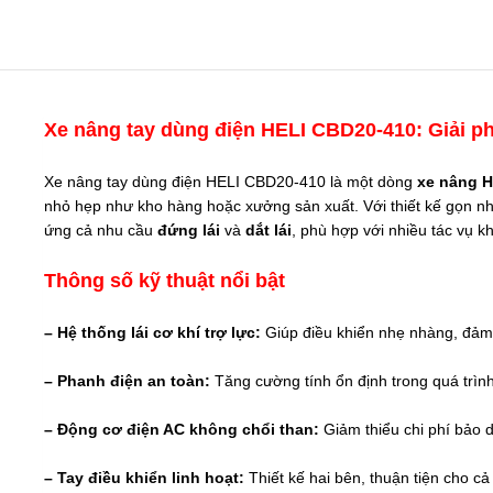
Xe nâng tay dùng điện HELI CBD20-410: Giải p
Xe nâng tay dùng điện HELI CBD20-410 là một dòng
xe nâng H
nhỏ hẹp như kho hàng hoặc xưởng sản xuất. Với thiết kế gọn nh
ứng cả nhu cầu
đứng lái
và
dắt lái
, phù hợp với nhiều tác vụ 
Thông số kỹ thuật nổi bật
– Hệ thống lái cơ khí trợ lực:
Giúp điều khiển nhẹ nhàng, đảm 
– Phanh điện an toàn:
Tăng cường tính ổn định trong quá trìn
– Động cơ điện AC không chổi than:
Giảm thiểu chi phí bảo d
– Tay điều khiển linh hoạt:
Thiết kế hai bên, thuận tiện cho cả