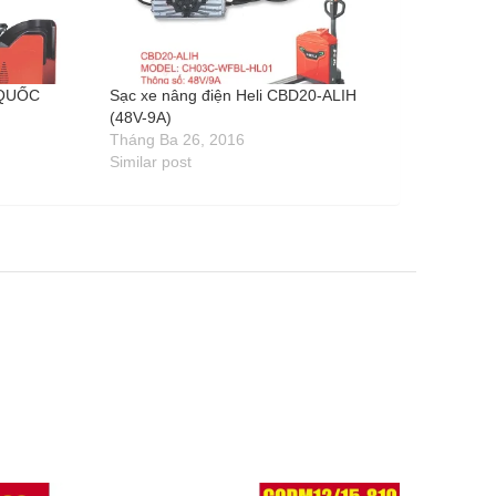
 QUỐC
Sạc xe nâng điện Heli CBD20-ALIH
(48V-9A)
Tháng Ba 26, 2016
Similar post