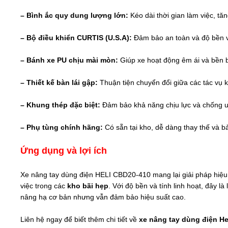
– Bình ắc quy dung lượng lớn:
Kéo dài thời gian làm việc, tă
– Bộ điều khiển CURTIS (U.S.A):
Đảm bảo an toàn và độ bền vư
– Bánh xe PU chịu mài mòn:
Giúp xe hoạt động êm ái và bền b
– Thiết kế bàn lái gập:
Thuận tiện chuyển đổi giữa các tác vụ 
– Khung thép đặc biệt:
Đảm bảo khả năng chịu lực và chống u
– Phụ tùng chính hãng:
Có sẵn tại kho, dễ dàng thay thế và bả
Ứng dụng và lợi ích
Xe nâng tay dùng điện HELI CBD20-410 mang lại giải pháp hiệu q
việc trong các
kho bãi hẹp
. Với độ bền và tính linh hoạt, đây l
nâng hạ cơ bản nhưng vẫn đảm bảo hiệu suất cao.
Liên hệ ngay để biết thêm chi tiết về
xe nâng tay dùng điện He