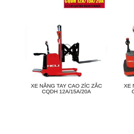
XE NÂNG TAY CAO ZÍC ZẮC
XE 
CQDH 12A/15A/20A