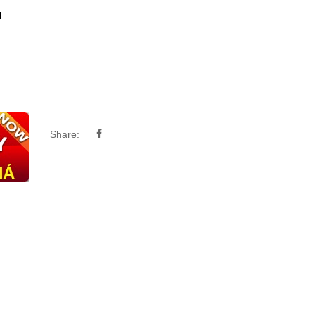
N
Share: