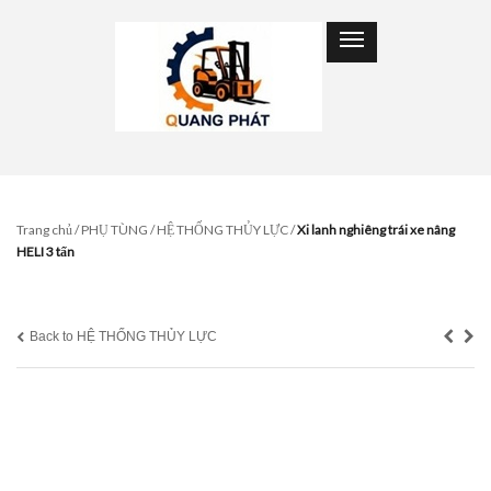
Trang chủ
/
PHỤ TÙNG
/
HỆ THỐNG THỦY LỰC
/
Xi lanh nghiêng trái xe nâng
HELI 3 tấn
Back to HỆ THỐNG THỦY LỰC