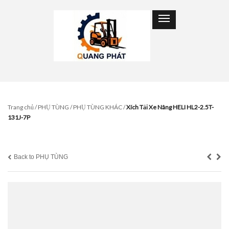
Trang chủ
/
PHỤ TÙNG
/
PHỤ TÙNG KHÁC
/
Xích Tải Xe Nâng HELI HL2-2.5T-
131J-7P
Back to PHỤ TÙNG