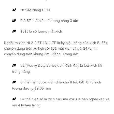
HL: Xe Nâng HELI
2-2.5T: thể hiện tải trọng nâng 3 tấn
131J là số lượng mắt xích
Ngoài ra xích HL2-2.5T-131J-7P là ký hiệu riêng của xích BL634
chuyên dụng trên xe heli với 131 mắt xích và dài 2475mm
chuyên dụng trên khung 3m 2 tầng. Trong đó:
BL (Heavy Duty Series): chỉ định đây là loại xích tải
trọng nặng
6: thể hiện bước xích chia cho 8 tức 6/8=0.75 inch
tương đương 19.05 mm
34 thể hiện số lá xích tức 3×4 với 3 lá bên ngoài xen kẽ
với 4 lá bên trong