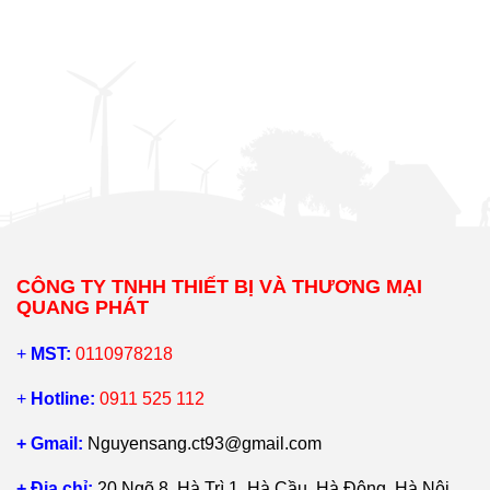
CÔNG TY TNHH THIẾT BỊ VÀ THƯƠNG MẠI
QUANG PHÁT
+
MST:
0110978218
+
Hotline:
0911 525 112
+ Gmail:
Nguyensang.ct93@gmail.com
+ Địa chỉ:
20 Ngõ 8, Hà Trì 1, Hà Cầu, Hà Đông, Hà Nội