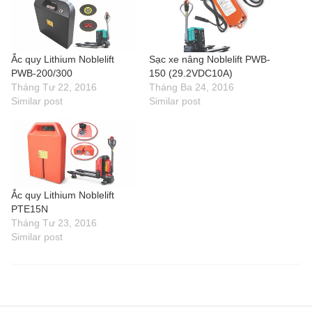
Ắc quy Lithium Noblelift
Sạc xe nâng Noblelift PWB-
PWB-200/300
150 (29.2VDC10A)
Tháng Tư 22, 2016
Tháng Ba 24, 2016
Similar post
Similar post
Ắc quy Lithium Noblelift
PTE15N
Tháng Tư 23, 2016
Similar post