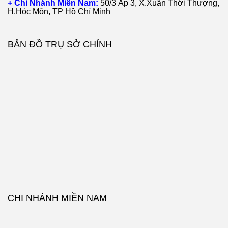
+ Chi Nhánh Miền Nam:
50/3 Ấp 3, X.Xuân Thới Thượng,
H.Hóc Môn, TP Hồ Chí Minh
BẢN ĐỒ TRỤ SỞ CHÍNH
CHI NHÁNH MIỀN NAM