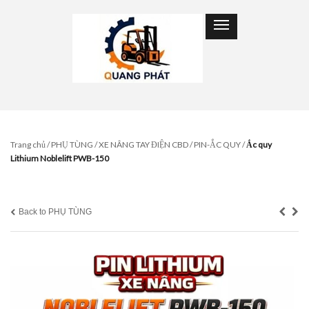
Trang chủ
/
PHỤ TÙNG
/
XE NÂNG TAY ĐIỆN CBD
/
PIN-ẮC QUY
/
Ắc quy
Lithium Noblelift PWB-150
Back to PHỤ TÙNG