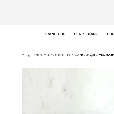
TRANG CHỦ
ĐÈN XE NÂNG
PHỤ
Trang chủ
/
PHỤ TÙNG
/
PHỤ TÙNG KHÁC
/
Bàn Đạp Ga JCTA-1801E