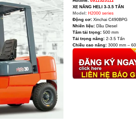
Hotline:
0911525112
XE NÂNG HELI 3-3.5 TẤN
Model:
H2000 series
Động cơ:
Xinchai C490BPG
Nhiên liệu:
Dầu Diesel
Tâm tải trọng:
500 mm
Tải trọng nâng:
2-3.5 Tấn
Chiều cao nâng:
3000 mm – 6