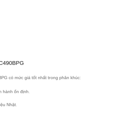
i C490BPG
BPG có mức giá tốt nhất trong phân khúc:
n hành ổn định.
iệu Nhật.