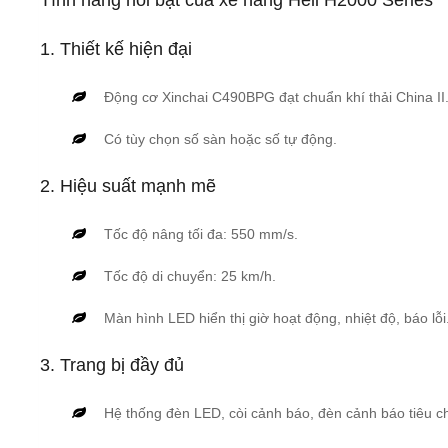
Tính năng nổi bật của xe nâng Heli H2000 Series
1. Thiết kế hiện đại
Động cơ Xinchai C490BPG đạt chuẩn khí thải China II
Có tùy chọn số sàn hoặc số tự động.
2. Hiệu suất mạnh mẽ
Tốc độ nâng tối đa: 550 mm/s.
Tốc độ di chuyển: 25 km/h.
Màn hình LED hiển thị giờ hoạt động, nhiệt độ, báo lỗi
3. Trang bị đầy đủ
Hệ thống đèn LED, còi cảnh báo, đèn cảnh báo tiêu c