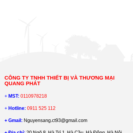
CÔNG TY TNHH THIẾT BỊ VÀ THƯƠNG MẠI
QUANG PHÁT
+
MST:
0110978218
+
Hotline:
0911 525 112
+ Gmail:
Nguyensang.ct93@gmail.com
+ Địa chỉ:
20 Ngõ 8, Hà Trì 1, Hà Cầu, Hà Đông, Hà Nội