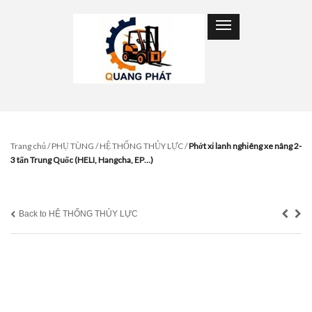
Trang chủ
/
PHỤ TÙNG
/
HỆ THỐNG THỦY LỰC
/
Phớt xi lanh nghiêng xe nâng 2-
3 tấn Trung Quốc (HELI, Hangcha, EP…)
Back to HỆ THỐNG THỦY LỰC