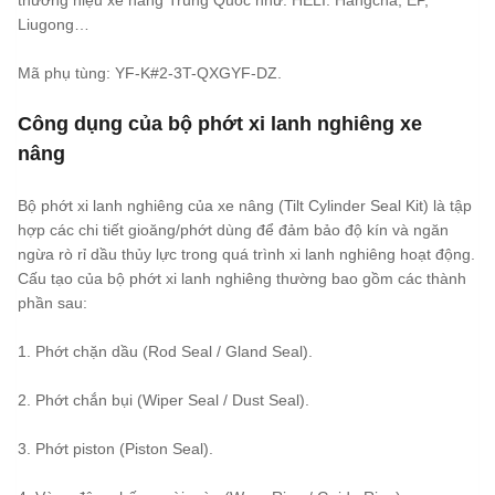
thương hiệu xe nâng Trung Quốc như: HELI. Hangcha, EP,
Liugong…
Mã phụ tùng: YF-K#2-3T-QXGYF-DZ.
Công dụng của bộ phớt xi lanh nghiêng xe
nâng
Bộ phớt xi lanh nghiêng của xe nâng (Tilt Cylinder Seal Kit) là tập
hợp các chi tiết gioăng/phớt dùng để đảm bảo độ kín và ngăn
ngừa rò rỉ dầu thủy lực trong quá trình xi lanh nghiêng hoạt động.
Cấu tạo của bộ phớt xi lanh nghiêng thường bao gồm các thành
phần sau:
1. Phớt chặn dầu (Rod Seal / Gland Seal).
2. Phớt chắn bụi (Wiper Seal / Dust Seal).
3. Phớt piston (Piston Seal).