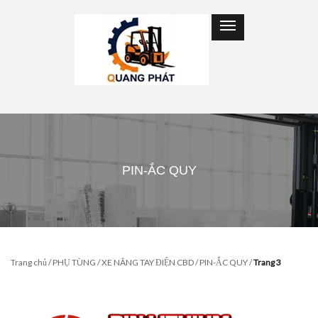
PIN-ẮC QUY
Trang chủ
/
PHỤ TÙNG
/
XE NÂNG TAY ĐIỆN CBD
/
PIN-ẮC QUY
/
Trang 3