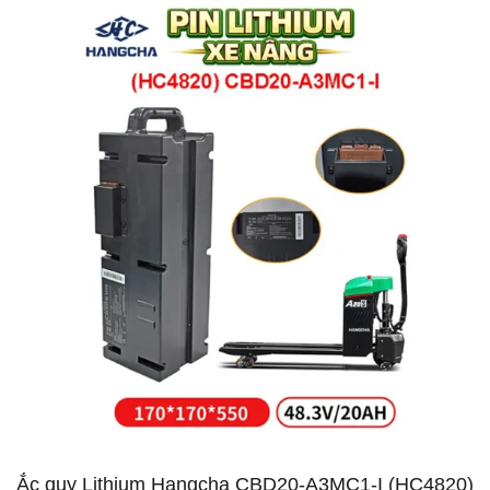
Ắc quy Lithium Hangcha CBD20-A3MC1-I (HC4820)